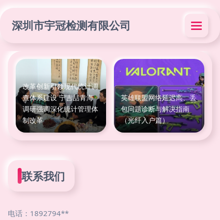
深圳市宇冠检测有限公司
改革创新引领现代统计调
查体系建设 宁吉喆青海
英雄联盟网络延迟高、丢
调研强调深化统计管理体
包问题诊断与解决指南
制改革
（光纤入户篇）
联系我们
电话：1892794**