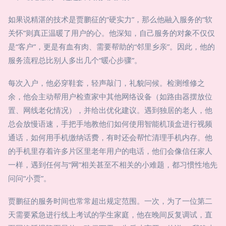
如果说精湛的技术是贾鹏征的“硬实力”，那么他融入服务的“软
关怀”则真正温暖了用户的心。他深知，自己服务的对象不仅仅
是“客户”，更是有血有肉、需要帮助的“邻里乡亲”。因此，他的
服务流程总比别人多出几个“暖心步骤”。
每次入户，他必穿鞋套，轻声敲门，礼貌问候。检测维修之
余，他会主动帮用户检查家中其他网络设备（如路由器摆放位
置、网线老化情况），并给出优化建议。遇到独居的老人，他
总会放慢语速，手把手地教他们如何使用智能机顶盒进行视频
通话，如何用手机缴纳话费，有时还会帮忙清理手机内存。他
的手机里存着许多片区里老年用户的电话，他们会像信任家人
一样，遇到任何与“网”相关甚至不相关的小难题，都习惯性地先
问问“小贾”。
贾鹏征的服务时间也常常超出规定范围。一次，为了一位第二
天需要紧急进行线上考试的学生家庭，他在晚间反复调试，直