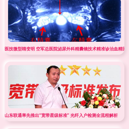
医技微型睛变明 空军总医院泌尿外科精囊镜技术精准诊治血精回
山东联通率先推出“宽带星级标准” 光纤入户检测全流程解析