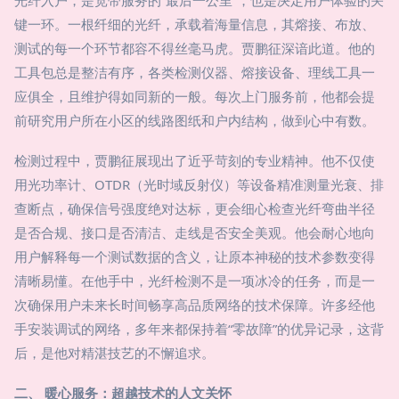
光纤入户，是宽带服务的“最后一公里”，也是决定用户体验的关
键一环。一根纤细的光纤，承载着海量信息，其熔接、布放、
测试的每一个环节都容不得丝毫马虎。贾鹏征深谙此道。他的
工具包总是整洁有序，各类检测仪器、熔接设备、理线工具一
应俱全，且维护得如同新的一般。每次上门服务前，他都会提
前研究用户所在小区的线路图纸和户内结构，做到心中有数。
检测过程中，贾鹏征展现出了近乎苛刻的专业精神。他不仅使
用光功率计、OTDR（光时域反射仪）等设备精准测量光衰、排
查断点，确保信号强度绝对达标，更会细心检查光纤弯曲半径
是否合规、接口是否清洁、走线是否安全美观。他会耐心地向
用户解释每一个测试数据的含义，让原本神秘的技术参数变得
清晰易懂。在他手中，光纤检测不是一项冰冷的任务，而是一
次确保用户未来长时间畅享高品质网络的技术保障。许多经他
手安装调试的网络，多年来都保持着“零故障”的优异记录，这背
后，是他对精湛技艺的不懈追求。
二、 暖心服务：超越技术的人文关怀