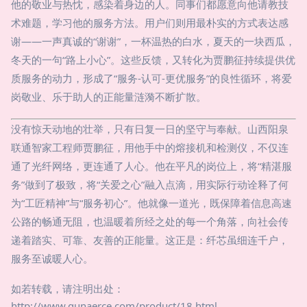
他的敬业与热忱，感染着身边的人。同事们都愿意向他请教技
术难题，学习他的服务方法。用户们则用最朴实的方式表达感
谢——一声真诚的“谢谢”，一杯温热的白水，夏天的一块西瓜，
冬天的一句“路上小心”。这些反馈，又转化为贾鹏征持续提供优
质服务的动力，形成了“服务-认可-更优服务”的良性循环，将爱
岗敬业、乐于助人的正能量涟漪不断扩散。
没有惊天动地的壮举，只有日复一日的坚守与奉献。山西阳泉
联通智家工程师贾鹏征，用他手中的熔接机和检测仪，不仅连
通了光纤网络，更连通了人心。他在平凡的岗位上，将“精湛服
务”做到了极致，将“关爱之心”融入点滴，用实际行动诠释了何
为“工匠精神”与“服务初心”。他就像一道光，既保障着信息高速
公路的畅通无阻，也温暖着所经之处的每一个角落，向社会传
递着踏实、可靠、友善的正能量。这正是：纤芯虽细连千户，
服务至诚暖人心。
如若转载，请注明出处：
http://www.qunaerce.com/product/18.html