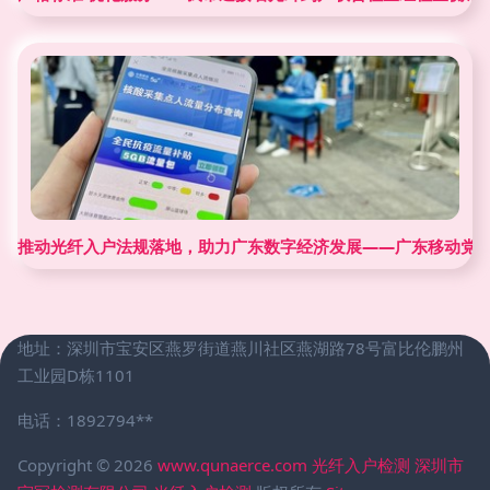
推动光纤入户法规落地，助力广东数字经济发展——广东移动党
地址：深圳市宝安区燕罗街道燕川社区燕湖路78号富比伦鹏州
工业园D栋1101
电话：1892794**
Copyright © 2026
www.qunaerce.com
光纤入户检测
深圳市